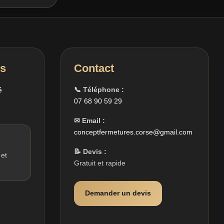
es
Contact
📞 Téléphone :
é
07 68 90 59 29
✉ Email :
conceptfermetures.corse@gmail.com
📝 Devis :
 et
Gratuit et rapide
Demander un devis