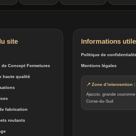
u site
Informations util
Politique de confidentialit
 de Concept Fermetures
Mentions légales
x haute qualité
📍 Zone d’intervention :
isations
Ajaccio, grande couronne
ices
Corse-du-Sud
 de fabrication
lets roulants
age