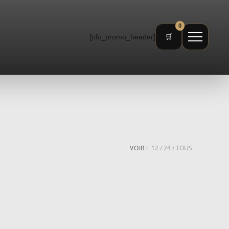
0
[cfc_promo_header]
🛒
VOIR :
12
24
TOUS