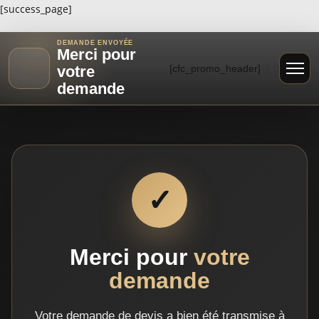
[success_page]
DEMANDE ENVOYÉE
Merci pour
[cfc_promo_header]
🛒
0
votre
demande
✓
Merci pour
votre
demande
Votre demande de devis a bien été transmise à