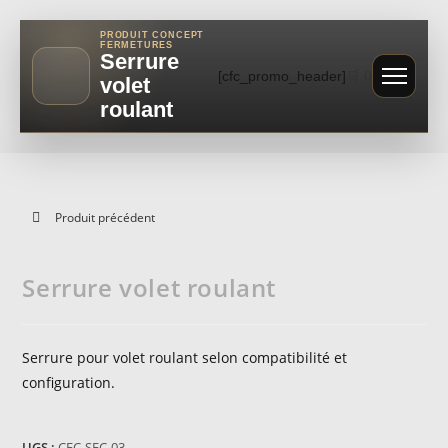
PRODUIT CONCEPT
FERMETURES
Serrure
[cfc_promo_header]
🛒
0
volet
roulant
Produit précédent
Serrure volet roulant
Serrure pour volet roulant selon compatibilité et
configuration.
UGS :
CFC-SEC-03