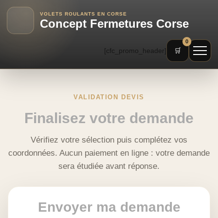
VOLETS ROULANTS EN CORSE
Concept Fermetures Corse
0
[cfc_promo_header]
🛒
VALIDATION DEVIS
Finalisez votre demande
Vérifiez votre sélection puis complétez vos
coordonnées. Aucun paiement en ligne : votre demande
sera étudiée avant réponse.
Envoyer ma demande