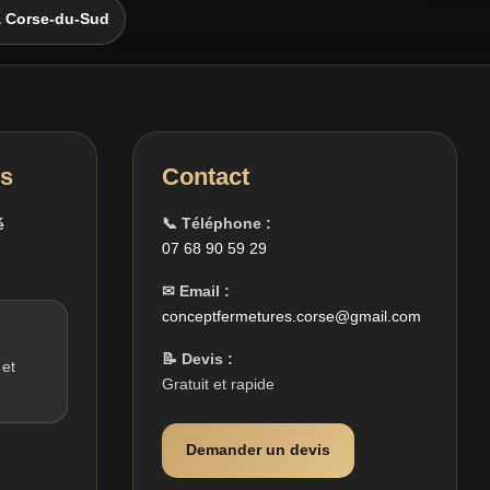
& Corse-du-Sud
es
Contact
📞 Téléphone :
é
07 68 90 59 29
✉ Email :
conceptfermetures.corse@gmail.com
📝 Devis :
 et
Gratuit et rapide
Demander un devis