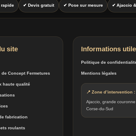
 rapide
✔ Devis gratuit
✔ Pose sur mesure
✔ Ajaccio 
u site
Informations util
Politique de confidentialit
 de Concept Fermetures
Mentions légales
x haute qualité
📍 Zone d’intervention :
isations
Ajaccio, grande couronne
ices
Corse-du-Sud
 de fabrication
lets roulants