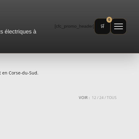
0
[cfc_promo_header]
🛒
ts électriques à
et en Corse-du-Sud.
VOIR :
12
24
TOUS