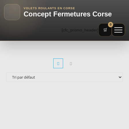
VOLETS ROULANTS EN CORSE
Concept Fermetures Corse
0
[cfc_promo_header]
🛒