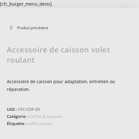
[cfc_burger_menu_devis]
Produit précédent
Accessoire de caisson volet
roulant
Accessoire de caisson pour adaptation, entretien ou
réparation.
UGS :
CFC-COF-03
Catégorie :
Coffres & caissons
Étiquette :
coffre caisson